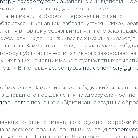
http://jnacademy.com.ua
. Заповнюючи відповідні фо
к висловлює свою згоду з цією Політикою.
чі та інших видів обробки персональних даних.
бляються Виконавцем, забезпечується шляхом реаліз
конання в повному обсязі вимог чинного законодавст
рсональних даних і вживає всіх можливих заходів
ьні дані Замовника ніколи, ні за яких умов не буду
говору публічної оферти та чинного законодавства 
ьних даних, Замовник може актуалізувати їх самост
ї пошти Виконавця
academy.cosmetic.chemistry@gma
обмеженим. Замовник може в будь-який момент від
 відповідного повідомлення на адресу електронної
gmail.com
з позначкою «Відкликання згоди на обро
нення з потрібних питань, що стосуються обробки 
на адресу електронної пошти Виконавця
academy.co
дь-які зміни Політики обробки персональних даних