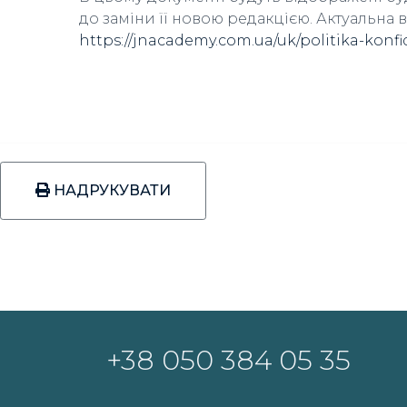
до заміни її новою редакцією. Актуальна 
https://jnacademy.com.ua/uk/politika-konfi
НАДРУКУВАТИ
+38 050 384 05 35