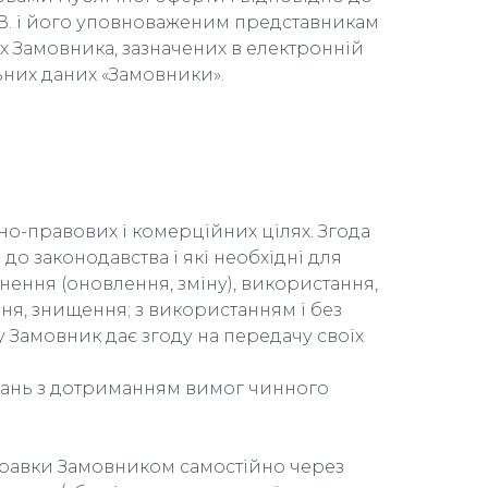
. В. і його уповноваженим представникам
 Замовника, зазначених в електронній
ьних даних «Замовники».
но-правових і комерційних цілях. Згода
о законодавства і які необхідні для
нення (оновлення, зміну), використання,
ня, знищення; з використанням і без
 Замовник дає згоду на передачу своїх
язань з дотриманням вимог чинного
дправки Замовником самостійно через