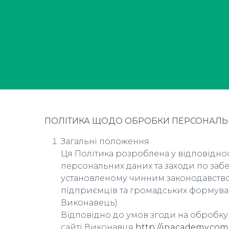
ПОЛІТИКА ЩОДО ОБРОБКИ ПЕРСОНАЛЬ
Загальні положення
Ця Політика розроблена у відповідно
персональних даних та заходи по забе
установленому чинним законодавство
підприємців та громадських формувань
Виконавець).
Відповідно до умов згоди на обробк
сайті Виконавця
http://jnacademy.com