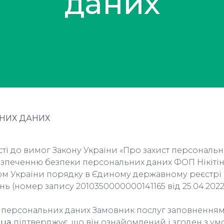
даних
НИХ ДАНИХ
сті до вимог Закону України «Про захист персональ
зпеченню безпеки персональних даних ФОП Нікітіна 
м України порядку в Єдиному державному реєстрі ю
 (номер запису 2010350000000141165 від 25.04.2022р
у персональних даних Замовник послуг заповненням
.ua
підтверджує, що він ознайомлений і згоден з ум