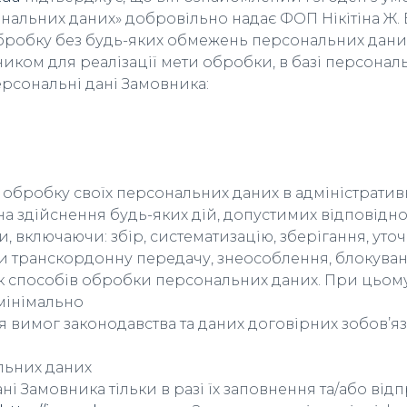
рсональних даних» добровільно надає ФОП Нікітіна Ж
бробку без будь-яких обмежень персональних даних
иком для реалізації мети обробки, в базі персонал
ерсональні дані Замовника:
 обробку своїх персональних даних в адміністратив
 здійснення будь-яких дій, допустимих відповідно д
 включаючи: збір, систематизацію, зберігання, уточ
чи транскордонну передачу, знеособлення, блокуван
як способів обробки персональних даних. При цьому
мінімально
я вимог законодавства та даних договірних зобов’
льних даних
і Замовника тільки в разі їх заповнення та/або ві