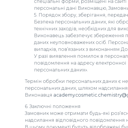
спеціальні форми, розміщені на сайті
персональні дані Виконавцю, Замовни
5. Порядок збору, зберігання, переда
Безпека персональних даних, які обро
технічних заходів, необхідних для ви
Виконавець забезпечує збереження пе
даних неуповноважених осіб. Персонал
випадків, пов’язаних з виконанням До
У разі виявлення помилок в персонал
повідомлення на адресу електронно
персональних даних».
Термін обробки персональних даних є не
персональних даних, шляхом надсилання
Виконавця
academy.cosmetic.chemistry@
6. Заключні положення
Замовник може отримати будь-які роз’яс
надсилання відповідного повідомлення 
В цьому документі будуть відображені бу