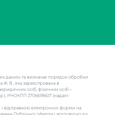
них даних» та визначає порядок обробки
Ж. В., яка зареєстрована в
ридичних осіб, фізичних осіб –
.), РНОКПП 2706618607 (надалі-
 і відправкою електронної форми на
овами Публічної оферти і відповідно до