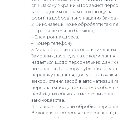
ст. 11 Закону України «Про захист пе
та посадовим особам свою згоду на о
формі та добровільно наданих Замовн
2. Виконавець може обробляти такі п
– Прізвище ім’я по батькові;
– Електронна адреса;
– Номер телефону.
3. Мета обробки персональних даних.
Замовник дає згоду на використання і
надається щодо персональних даних на
виконання Договору публічної оферти,
передачу (надання, доступ), включаю
використання засобів автоматизації 
персональних даних третім особам в 
необхідних обсягах з метою виконанн
законодавства.
4. Правові підстави обробки персона
Виконавець обробляє персональні дан