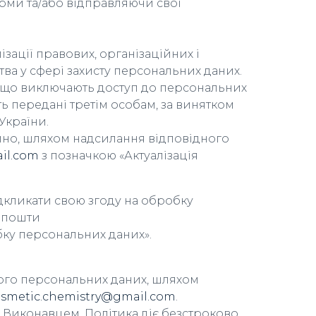
рми та/або відправляючи свої
ації правових, організаційних і
ва у сфері захисту персональних даних.
, що виключають доступ до персональних
ть передані третім особам, за винятком
України.
ійно, шляхом надсилання відповідного
il.com
з позначкою «Актуалізація
кликати свою згоду на обробку
 пошти
бку персональних даних».
його персональних даних, шляхом
smetic.chemistry@gmail.com
.
 Виконавцем. Політика діє безстроково