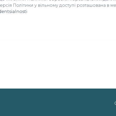
версія Політики у вільному доступі розташована в м
dentsialnosti