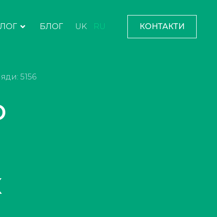
АЛОГ
БЛОГ
UK
RU
КОНТАКТИ
яди: 5156
о
х