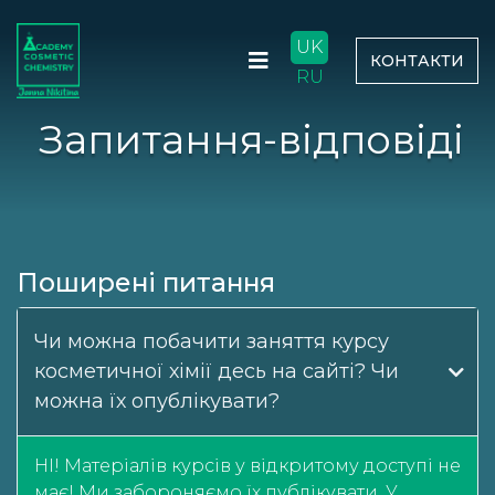
UK
КОНТАКТИ
RU
Запитання-відповіді
Поширені питання
Чи можна побачити заняття курсу
косметичної хімії десь на сайті? Чи
можна їх опублікувати?
НІ! Матеріалів курсів у відкритому доступі не
має! Ми забороняємо їх публікувати. У