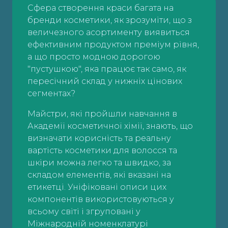
Сфера створення краси багата на
бренди косметики, як зрозуміти, що з
величезного асортименту виявиться
ефективним продуктом преміум рівня,
а що просто модною дорогою
"пустушкою", яка працює так само, як
пересічний склад у нижніх цінових
сегментах?
Майстри, які пройшли навчання в
Академії косметичної хімії, знають, що
визначати корисність та реальну
вартість косметики для волосся та
шкіри можна легко та швидко, за
складом елементів, які вказані на
етикетці. Уніфіковані описи цих
компонентів використовуються у
всьому світі і згруповані у
Міжнародній номенклатурі