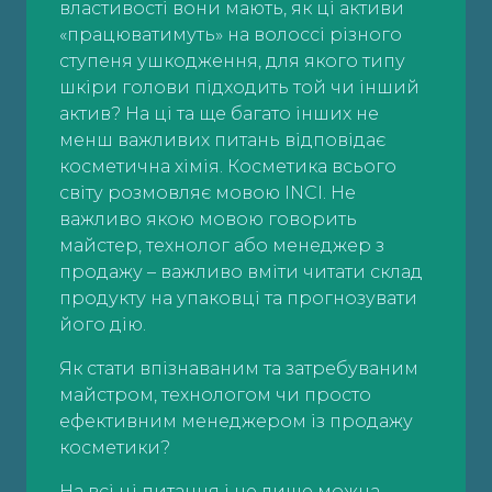
властивості вони мають, як ці активи
«працюватимуть» на волоссі різного
ступеня ушкодження, для якого типу
шкіри голови підходить той чи інший
актив? На ці та ще багато інших не
менш важливих питань відповідає
косметична хімія. Косметика всього
світу розмовляє мовою INCI. Не
важливо якою мовою говорить
майстер, технолог або менеджер з
продажу – важливо вміти читати склад
продукту на упаковці та прогнозувати
його дію.
Як стати впізнаваним та затребуваним
майстром, технологом чи просто
ефективним менеджером із продажу
косметики?
На всі ці питання і не лише можна