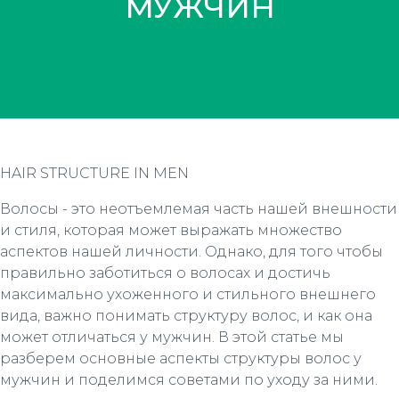
МУЖЧИН
HAIR STRUCTURE IN MEN
Волосы - это неотъемлемая часть нашей внешности
и стиля, которая может выражать множество
аспектов нашей личности. Однако, для того чтобы
правильно заботиться о волосах и достичь
максимально ухоженного и стильного внешнего
вида, важно понимать структуру волос, и как она
может отличаться у мужчин. В этой статье мы
разберем основные аспекты структуры волос у
мужчин и поделимся советами по уходу за ними.